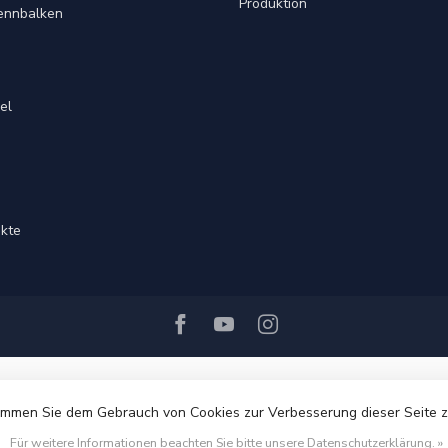
Produktion
rennbalken
el
ukte
immen Sie dem Gebrauch von Cookies zur Verbesserung dieser Seite 
© Copyright 2026 Ri-Traffic
Für weitere Informationen beachten Sie bitte unsere Datenschutzerklärung. »