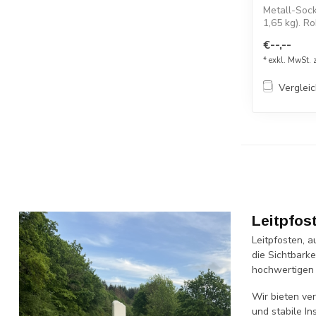
Metall-Sock
1,65 kg). R
Befestig...
€--,--
* exkl. MwSt. 
Verglei
Leitpfos
Leitpfosten, 
die Sichtbark
hochwertigen 
Wir bieten ve
und stabile I