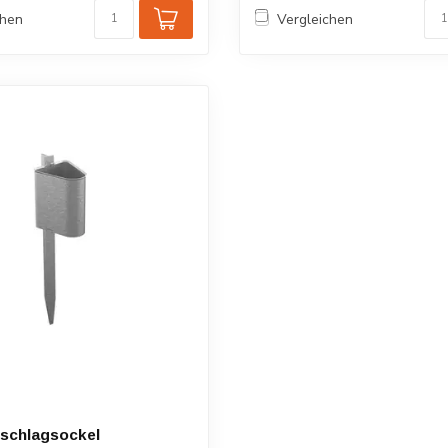
chen
Vergleichen
nschlagsockel