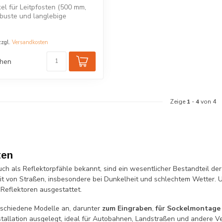
el für Leitpfosten (500 mm,
obuste und langlebige
zzgl.
Versandkosten
chen
Zeige
1
-
4
von 4
ten
auch als Reflektorpfähle bekannt, sind ein wesentlicher Bestandteil d
eit von Straßen, insbesondere bei Dunkelheit und schlechtem Wetter. 
Reflektoren ausgestattet.
rschiedene Modelle an, darunter
zum Eingraben
,
für Sockelmontage
nstallation ausgelegt, ideal für Autobahnen, Landstraßen und andere