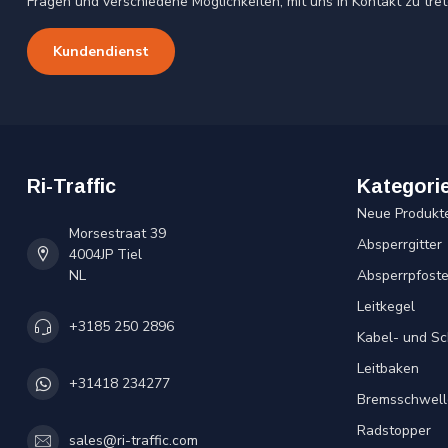
Fragen und verschiedene Möglichkeiten, mit uns in Kontakt zu tret
Kundendienst
Ri-Traffic
Kategori
Neue Produkt
Morsestraat 39
Absperrgitter
4004JP Tiel
NL
Absperrpfost
Leitkegel
+3185 250 2896
Kabel- und S
Leitbaken
+31418 234277
Bremsschwell
Radstopper
sales@ri-traffic.com