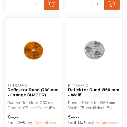
RI-TRAFFIC
RI-TRAFFIC
Reflektor Rund Ø60 mm
Reflektor Rund Ø60 mm
- Orange (AMBER)
- Weiß
Runder Reflektor Ø60 mm -
Runder Reflektor Ø60 mm -
Orange, CE-zertifiziert (EN
Weiß, CE-zertifiziert (EN
12899-3) für verbesserte V...
12899-3) für verbesserte
€--,--
€--,--
Ver...
* exkl. MwSt. zzgl.
Versandkosten
* exkl. MwSt. zzgl.
Versandkosten