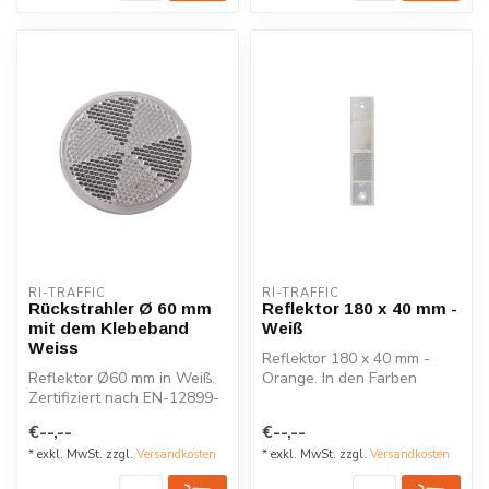
RI-TRAFFIC
RI-TRAFFIC
Rückstrahler Ø 60 mm
Reflektor 180 x 40 mm -
mit dem Klebeband
Weiß
Weiss
Reflektor 180 x 40 mm -
Reflektor Ø60 mm in Weiß.
Orange. In den Farben
Zertifiziert nach EN-12899-
Orange, Weiß und Rot
1. Langlebig, kompakt und
erhältlich. C...
€--,--
€--,--
p...
* exkl. MwSt. zzgl.
Versandkosten
* exkl. MwSt. zzgl.
Versandkosten