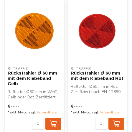
RI-TRAFFIC
RI-TRAFFIC
Rückstrahler Ø 60 mm
Rückstrahler Ø 60 mm
mit dem Klebeband
mit dem Klebeband Rot
Gelb
Reflektor Ø60 mm in Rot.
Reflektor Ø60 mm in Weiß,
Zertifiziert nach EN-12899-
Gelb oder Rot. Zertifiziert
1. Langlebig, kompakt und
nach EN-12899-1.
pe...
€--,--
€--,--
Langlebig...
* exkl. MwSt. zzgl.
Versandkosten
* exkl. MwSt. zzgl.
Versandkosten