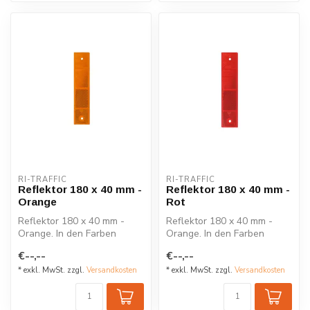
RI-TRAFFIC
RI-TRAFFIC
Reflektor 180 x 40 mm -
Reflektor 180 x 40 mm -
Orange
Rot
Reflektor 180 x 40 mm -
Reflektor 180 x 40 mm -
Orange. In den Farben
Orange. In den Farben
Orange, Weiß und Rot
Orange, Weiß und Rot
€--,--
€--,--
erhältlich. C...
erhältlich. C...
* exkl. MwSt. zzgl.
Versandkosten
* exkl. MwSt. zzgl.
Versandkosten