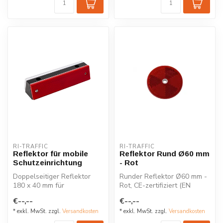
RI-TRAFFIC
RI-TRAFFIC
Reflektor für mobile
Reflektor Rund Ø60 mm
Schutzeinrichtung
- Rot
Doppelseitiger Reflektor
Runder Reflektor Ø60 mm -
180 x 40 mm für
Rot, CE-zertifiziert (EN
Betonleitwände. Mit
12899-3) für verbesserte
€--,--
€--,--
hochreflektierenden...
Verk...
* exkl. MwSt. zzgl.
Versandkosten
* exkl. MwSt. zzgl.
Versandkosten