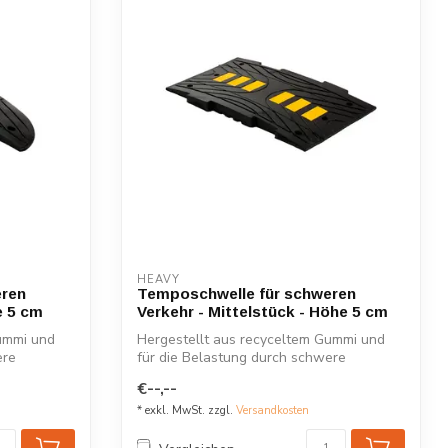
HEAVY
eren
Temposchwelle für schweren
e 5 cm
Verkehr - Mittelstück - Höhe 5 cm
ummi und
Hergestellt aus recyceltem Gummi und
ere
für die Belastung durch schwere
Fahrzeuge a...
€--,--
* exkl. MwSt. zzgl.
Versandkosten