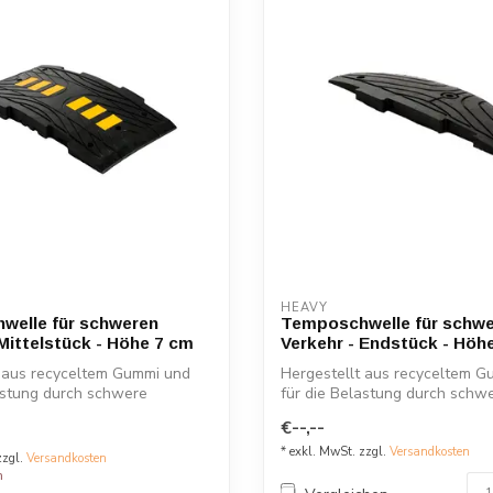
HEAVY
welle für schweren
Temposchwelle für schw
 Mittelstück - Höhe 7 cm
Verkehr - Endstück - Höh
t aus recyceltem Gummi und
Hergestellt aus recyceltem G
astung durch schwere
für die Belastung durch schw
...
Fahrzeuge a...
€--,--
* exkl. MwSt. zzgl.
Versandkosten
zzgl.
Versandkosten
n