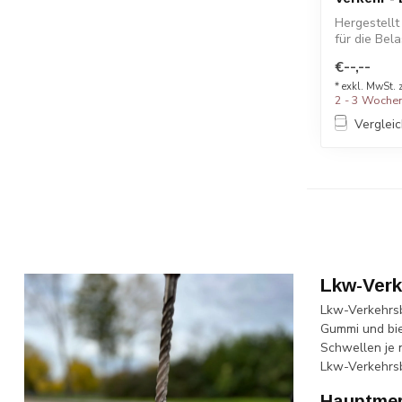
Hergestell
für die Bel
Fahrzeuge a
€--,--
* exkl. MwSt. 
2 - 3 Woche
Verglei
Lkw-Verk
Lkw-Verkehrsb
Gummi und bie
Schwellen je 
Lkw-Verkehrsb
Hauptmer