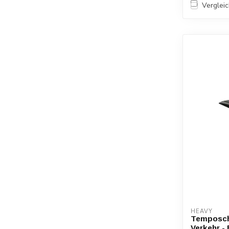
Verglei
HEAVY
Temposch
Verkehr -