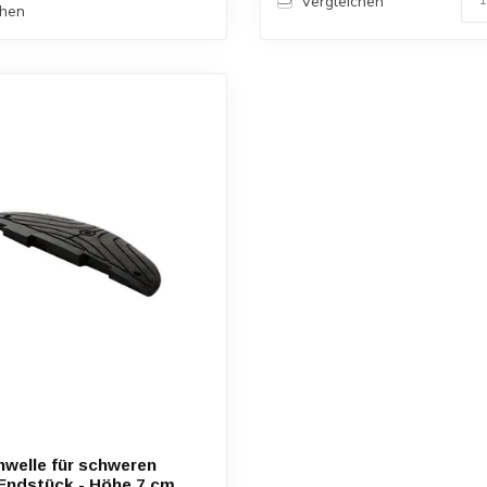
Vergleichen
chen
welle für schweren
 Endstück - Höhe 7 cm