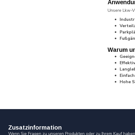
Anwendu
Unsere Lkw-Ve
Industr
Verteil
Parkpl
Fußgän
Warum un
Geeign
Effekti
Langleb
Einfach
Hohe S
Zusatzinformation
Wenn Sie Fragen zu unseren Produkten oder zu Ihrem Kauf haben,