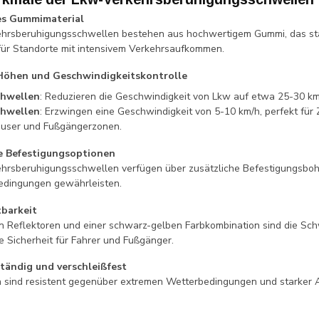
es Gummimaterial
ehrsberuhigungsschwellen bestehen aus hochwertigem Gummi, das st
l für Standorte mit intensivem Verkehrsaufkommen.
Höhen und Geschwindigkeitskontrolle
chwellen
: Reduzieren die Geschwindigkeit von Lkw auf etwa 25-30 km/h
chwellen
: Erzwingen eine Geschwindigkeit von 5-10 km/h, perfekt für Z
user und Fußgängerzonen.
he Befestigungsoptionen
hrsberuhigungsschwellen verfügen über zusätzliche Befestigungsbohr
edingungen gewährleisten.
tbarkeit
ten Reflektoren und einer schwarz-gelben Farbkombination sind die Sc
e Sicherheit für Fahrer und Fußgänger.
tändig und verschleißfest
 sind resistent gegenüber extremen Wetterbedingungen und starker 