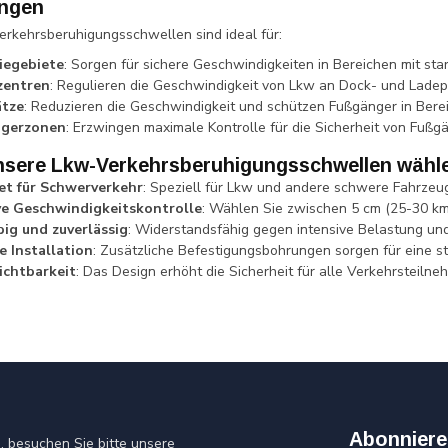
ngen
rkehrsberuhigungsschwellen sind ideal für:
iegebiete
: Sorgen für sichere Geschwindigkeiten in Bereichen mit st
zentren
: Regulieren die Geschwindigkeit von Lkw an Dock- und Ladep
ätze
: Reduzieren die Geschwindigkeit und schützen Fußgänger in Bere
gerzonen
: Erzwingen maximale Kontrolle für die Sicherheit von Fußg
sere Lkw-Verkehrsberuhigungsschwellen wähl
et für Schwerverkehr
: Speziell für Lkw und andere schwere Fahrzeug
ve Geschwindigkeitskontrolle
: Wählen Sie zwischen 5 cm (25-30 km/
ig und zuverlässig
: Widerstandsfähig gegen intensive Belastung u
e Installation
: Zusätzliche Befestigungsbohrungen sorgen für eine s
ichtbarkeit
: Das Design erhöht die Sicherheit für alle Verkehrsteilne
Abonniere
 besuchen Sie bitte unsere