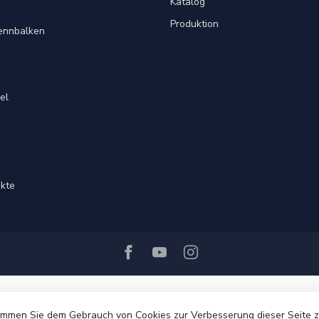
Katalog
Produktion
rennbalken
el
ukte
immen Sie dem Gebrauch von Cookies zur Verbesserung dieser Seite 