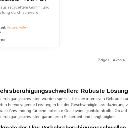
t aus recyceltem Gummi und
astung durch schwere
...
zzgl.
Versandkosten
n
chen
Zeige
1
-
4
von 4
ehrsberuhigungsschwellen: Robuste Lösung
eruhigungsschwellen wurden speziell für den intensiven Gebrauch u
ten hervorragende Leistungen bei der Geschwindigkeitsreduzierung v
nach Anwendung für eine optimale Geschwindigkeitskontrolle. Ob auf In
eruhigungsschwellen garantieren Sicherheit und Langlebigkeit.
kmale der Lkw-Verkehrsberuhigungsschwellen