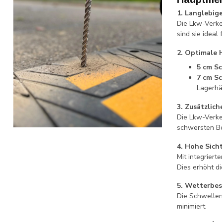
1. Langlebig
Die Lkw-Verk
sind sie idea
2. Optimale 
5 cm S
7 cm S
Lagerhä
3. Zusätzlic
Die Lkw-Verke
schwersten B
4. Hohe Sich
Mit integrier
Dies erhöht di
5. Wetterbes
Die Schwellen
minimiert.