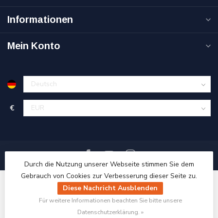
Informationen
Mein Konto
€
Durch die Nutzung unserer Webseite stimmen Sie dem
Gebrauch von Cookies zur Verbesserung dieser Seite zu.
Diese Nachricht Ausblenden
Für weitere Informationen beachten Sie bitte unsere
© Copyright 2026 Ri-Traffic
Datenschutzerklärung. »