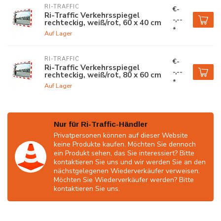
RI-TRAFFIC
€-
Ri-Traffic Verkehrsspiegel
-,--
rechteckig, weiß/rot, 60 x 40 cm
*
Auf Lager
RI-TRAFFIC
€-
Ri-Traffic Verkehrsspiegel
-,--
rechteckig, weiß/rot, 80 x 60 cm
*
Auf Lager
Nur für Ri-Traffic-Händler
Privatpersonen können auf dieser Website
keine Produkte kaufen. Möchten Sie dennoch
ein Produkt sehen, das Sie interessiert? Bitte
kontaktieren Sie uns und wir werden Sie an den
nächstgelegenen Wiederverkäufer verweisen.
Möchten Sie Wiederverkäufer werden? Bitte
kontaktieren Sie uns.