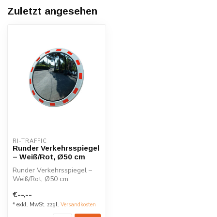
Zuletzt angesehen
RI-TRAFFIC
Runder Verkehrsspiegel
– Weiß/Rot, Ø50 cm
Runder Verkehrsspiegel –
Weiß/Rot, Ø50 cm.
Hergestellt aus
€--,--
hochwertigem Acryl mi...
* exkl. MwSt. zzgl.
Versandkosten