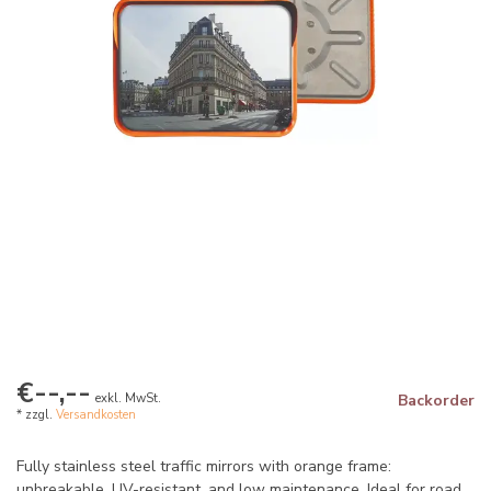
€--,--
exkl. MwSt.
Backorder
* zzgl.
Versandkosten
Fully stainless steel traffic mirrors with orange frame:
unbreakable, UV-resistant, and low maintenance. Ideal for road