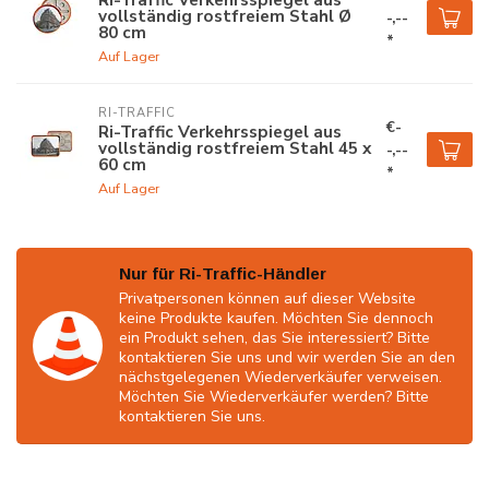
vollständig rostfreiem Stahl Ø
-,--
80 cm
*
Auf Lager
RI-TRAFFIC
€-
Ri-Traffic Verkehrsspiegel aus
vollständig rostfreiem Stahl 45 x
-,--
60 cm
*
Auf Lager
Nur für Ri-Traffic-Händler
Privatpersonen können auf dieser Website
keine Produkte kaufen. Möchten Sie dennoch
ein Produkt sehen, das Sie interessiert? Bitte
kontaktieren Sie uns und wir werden Sie an den
nächstgelegenen Wiederverkäufer verweisen.
Möchten Sie Wiederverkäufer werden? Bitte
kontaktieren Sie uns.