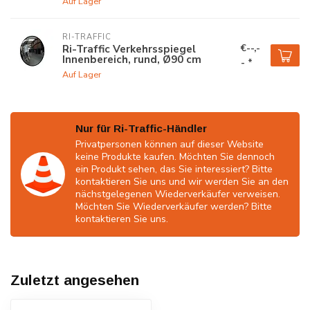
Auf Lager
RI-TRAFFIC
€--,-
Ri-Traffic Verkehrsspiegel
Innenbereich, rund, Ø90 cm
- *
Auf Lager
Nur für Ri-Traffic-Händler
Privatpersonen können auf dieser Website
keine Produkte kaufen. Möchten Sie dennoch
ein Produkt sehen, das Sie interessiert? Bitte
kontaktieren Sie uns und wir werden Sie an den
nächstgelegenen Wiederverkäufer verweisen.
Möchten Sie Wiederverkäufer werden? Bitte
kontaktieren Sie uns.
Zuletzt angesehen