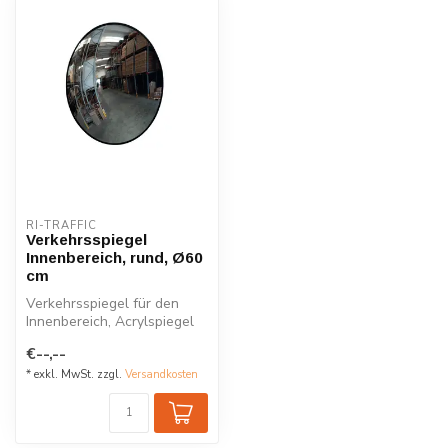
RI-TRAFFIC
Verkehrsspiegel
Innenbereich, rund, Ø60
cm
Verkehrsspiegel für den
Innenbereich, Acrylspiegel
mit Kunststoffgehäuse. Mit
€--,--
Wa...
* exkl. MwSt. zzgl.
Versandkosten