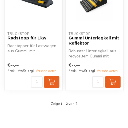
TRUCKSTOP
TRUCKSTOP
Radstopp für Lkw
Gummi Unterlegkeil mit
Reflektor
Radstopper für Lastwagen
aus Gummi, mit
Robuster Unterlegkeil aus
reflektierenden Elementen
recyceltem Gummi mit
und 6 vorgeboh...
Tragegriff und gelben
€--,--
€--,--
Reflektorst...
* exkl. MwSt. zzgl.
Versandkosten
* exkl. MwSt. zzgl.
Versandkosten
Zeige
1
-
2
von 2