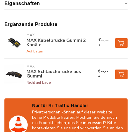
Eigenschaften
Ergänzende Produkte
MAX
€--,--
MAX Kabelbrücke Gummi 2
Kanäle
*
Auf Lager
MAX
€--,--
MAX Schlauchbrücke aus
Gummi
*
Nicht auf Lager
Nur für Ri-Traffic-Händler
Privatpersonen können auf dieser Website
keine Produkte kaufen. Möchten Sie dennoch
ein Produkt sehen, das Sie interessiert? Bitte
kontaktieren Sie uns und wir werden Sie an den