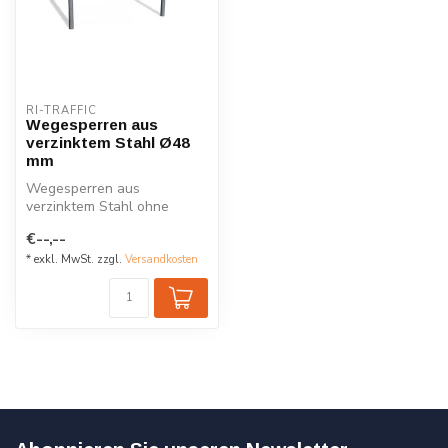
RI-TRAFFIC
Wegesperren aus
verzinktem Stahl Ø48
mm
Wegesperren aus
verzinktem Stahl ohne
Querrohr, verschiedene
€--,--
Größen.
* exkl. MwSt. zzgl.
Versandkosten