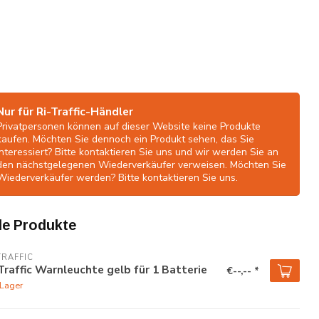
Nur für Ri-Traffic-Händler
Privatpersonen können auf dieser Website keine Produkte
kaufen. Möchten Sie dennoch ein Produkt sehen, das Sie
interessiert? Bitte kontaktieren Sie uns und wir werden Sie an
den nächstgelegenen Wiederverkäufer verweisen. Möchten Sie
Wiederverkäufer werden? Bitte kontaktieren Sie uns.
e Produkte
TRAFFIC
Traffic Warnleuchte gelb für 1 Batterie
€--,-- *
 Lager