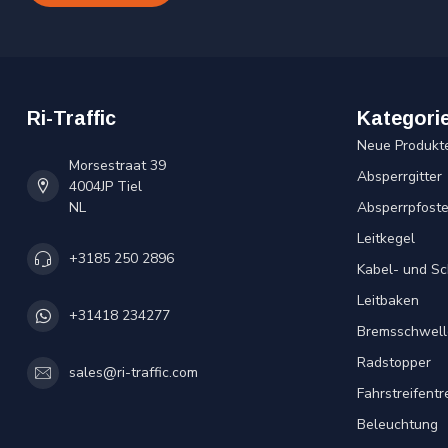
Ri-Traffic
Kategori
Neue Produkt
Morsestraat 39
Absperrgitter
4004JP Tiel
NL
Absperrpfost
Leitkegel
+3185 250 2896
Kabel- und S
Leitbaken
+31418 234277
Bremsschwell
Radstopper
sales@ri-traffic.com
Fahrstreifent
Beleuchtung