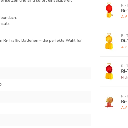
einsetzen und sind sofort einsatzbereit.
RI-
Ri-
Auf
eundlich.
nsatz.
RI-
n Ri-Traffic Batterien – die perfekte Wahl für
Ri-
Auf
RI-
Ri-
Nich
2
RI-
Ri-
Auf