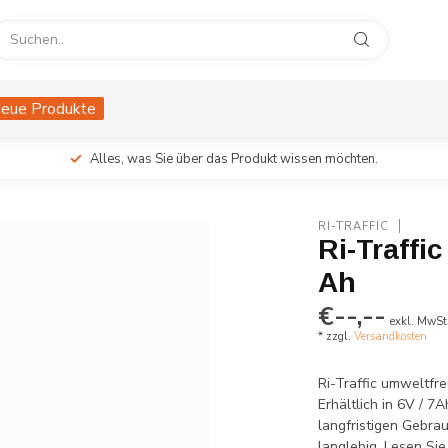
eue Produkte
Alles, was Sie über das Produkt wissen möchten.
RI-TRAFFIC
Ri-Traffic
Ah
€--,--
exkl. MwSt
* zzgl.
Versandkosten
Ri-Traffic umweltfre
Erhältlich in 6V / 7
langfristigen Gebra
langlebig.
Lesen Sie