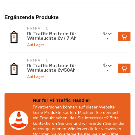
Ergänzende Produkte
RI-TRAFFIC
€--,-
Ri-Traffic Batterie für
Warnleuchte 6v / 7 Ah
- *
Auf Lager
RI-TRAFFIC
€--,-
Ri-Traffic Batterie für
Warnleuchte 6v/50Ah
- *
Auf Lager
Nur für Ri-Traffic-Händler
Privatpersonen können auf dieser Website
keine Produkte kaufen. Möchten Sie dennoch
ein Produkt sehen, das Sie interessiert? Bitte
kontaktieren Sie uns und wir werden Sie an den
nächstgelegenen Wiederverkäufer verweisen.
Möchten Sie Wiederverkäufer werden? Bitte