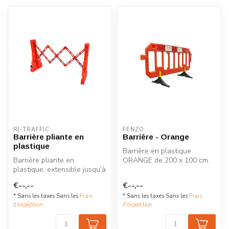
RI-TRAFFIC
FENZO
Barrière pliante en
Barrière - Orange
plastique
Barrière en plastique
Barrière pliante en
ORANGE de 200 x 100 cm.
plastique, extensible jusqu'à
Cette barrière est équipée
238 cm, équipée d'éléments
de pied...
€--,--
€--,--
réf...
* Sans les taxes Sans les
Frais
* Sans les taxes Sans les
Frais
d'expédition
d'expédition