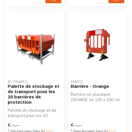
RI-TRAFFIC
FENZO
Palette de stockage et
Barrière - Orange
de transport pour les
Barrière en plastique
20 barrières de
ORANGE de 100 x 100 cm.
protection
Cette barrière est équipée
Palette de stockage et de
de pied...
transport pour les 20
barrières de protection.
€--,--
€--,--
Acier g...
* Sans les taxes Sans les
Frais
* Sans les taxes Sans les
Frais