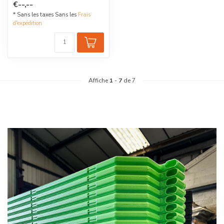
€--,--
* Sans les taxes Sans les
Frais
d'expédition
Affiche
1
-
7
de 7