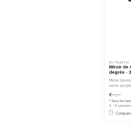
RI-TRAFFIC
Miroir de
degrés - 
Miroir boul
verre acryli
€--,--
* Sans les tax
2 - 3 semain
Compar