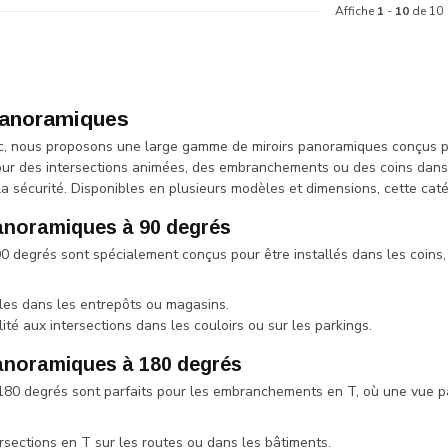
Affiche
1
-
10
de 10
panoramiques
ic, nous proposons une large gamme de miroirs panoramiques conçus po
our des intersections animées, des embranchements ou des coins dans d
la sécurité. Disponibles en plusieurs modèles et dimensions, cette caté
anoramiques à 90 degrés
90 degrés sont spécialement conçus pour être installés dans les coins, 
les dans les entrepôts ou magasins.
ilité aux intersections dans les couloirs ou sur les parkings.
anoramiques à 180 degrés
 180 degrés sont parfaits pour les embranchements en T, où une vue pa
:
rsections en T sur les routes ou dans les bâtiments.