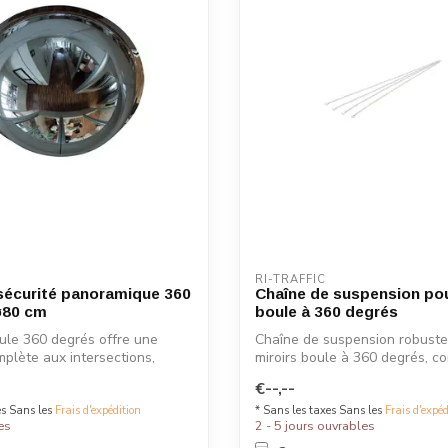
RI-TRAFFIC
 sécurité panoramique 360
Chaîne de suspension pou
ø80 cm
boule à 360 degrés
oule 360 degrés offre une
Chaîne de suspension robuste
omplète aux intersections,
miroirs boule à 360 degrés, 
quatre...
€--,--
es Sans les
Frais d'expédition
* Sans les taxes Sans les
Frais d'expéd
es
2 - 5 jours ouvrables