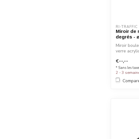
RI-TRAFFIC
Miroir de
degrés - 
Miroir boul
verre acryli
€--,--
* Sans les tax
2 - 3 semain
Compar