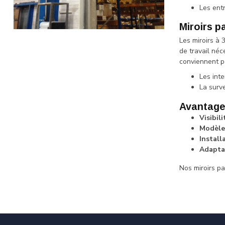
Les entr
Miroirs p
Les miroirs à 
de travail néc
conviennent p
Les int
La surv
Avantage
Visibil
Modèle
Install
Adapta
Nos miroirs pa