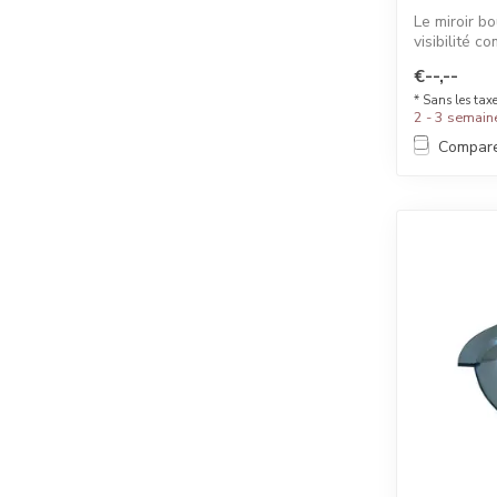
Le miroir b
visibilité c
idéa...
€--,--
* Sans les tax
2 - 3 semain
Compar