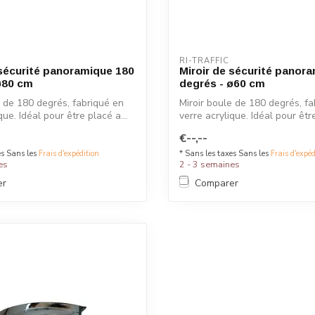
RI-TRAFFIC
 sécurité panoramique 180
Miroir de sécurité panor
ø80 cm
degrés - ø60 cm
e de 180 degrés, fabriqué en
Miroir boule de 180 degrés, f
que. Idéal pour être placé a...
verre acrylique. Idéal pour être
€--,--
es Sans les
Frais d'expédition
* Sans les taxes Sans les
Frais d'expéd
es
2 - 3 semaines
er
Comparer