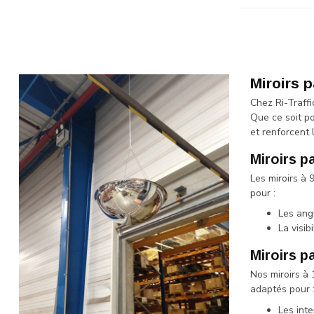
Miroirs 
Chez Ri-Traff
Que ce soit p
et renforcent 
Miroirs p
Les miroirs à 
pour :
Les ang
La visib
Miroirs p
Nos miroirs à
adaptés pour 
Les inte