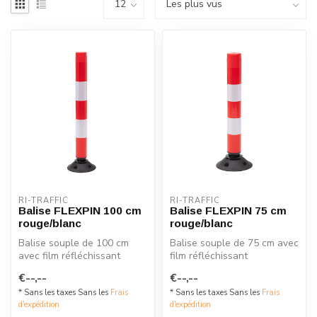
RI-TRAFFIC
RI-TRAFFIC
Balise FLEXPIN 100 cm
Balise FLEXPIN 75 cm
rouge/blanc
rouge/blanc
Balise souple de 100 cm
Balise souple de 75 cm avec
avec film réfléchissant
film réfléchissant
rouge/blanc. Idéale pour les
rouge/blanc. Idéale pour les
€--,--
€--,--
par...
park...
* Sans les taxes Sans les
Frais
* Sans les taxes Sans les
Frais
d'expédition
d'expédition