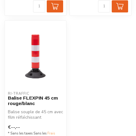
RI-TRAFFIC
Balise FLEXPIN 45 cm
rouge/blanc
Balise souple de 45 cm avec
film réfléchissant
rouge/blanc. Idéale pour les
€--,--
park...
* Sans les taxes Sans les
Frais