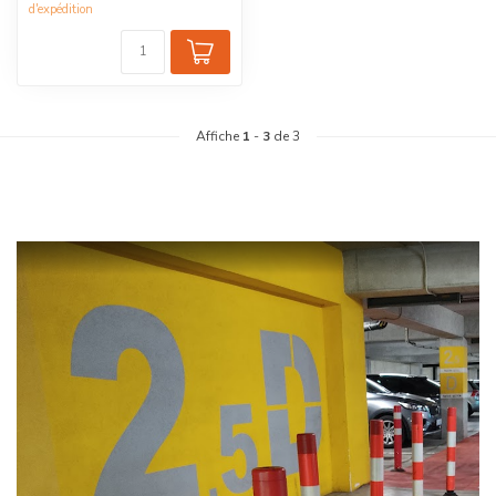
d'expédition
Affiche
1
-
3
de 3