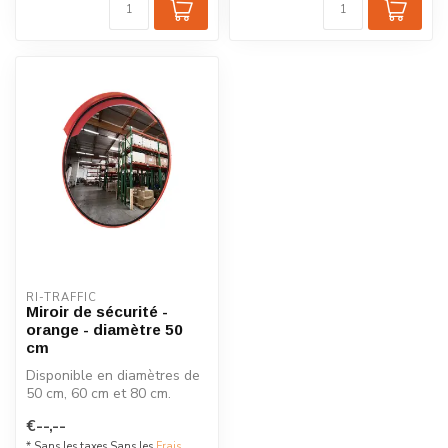
RI-TRAFFIC
Miroir de sécurité -
orange - diamètre 50
cm
Disponible en diamètres de
50 cm, 60 cm et 80 cm.
Fabriqué en acrylique
€--,--
durable ...
* Sans les taxes Sans les
Frais