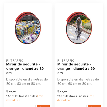
RI-TRAFFIC
RI-TRAFFIC
Miroir de sécurité -
Miroir de sécurité -
orange - diamètre 80
orange - diamètre 60
cm
cm
Disponible en diamètres de
Disponible en diamètres de
50 cm, 60 cm et 80 cm.
50 cm, 60 cm et 80 cm.
Fabriqué en acrylique
Fabriqué en acrylique
€--,--
€--,--
durable ...
durable ...
* Sans les taxes Sans les
Frais
* Sans les taxes Sans les
Frais
d'expédition
d'expédition