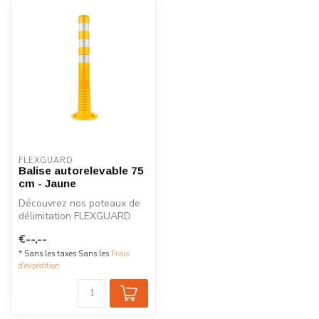
FLEXGUARD
Balise autorelevable 75
cm - Jaune
Découvrez nos poteaux de
délimitation FLEXGUARD
flexibles, disponibles en
€--,--
plusie...
* Sans les taxes Sans les
Frais
d'expédition