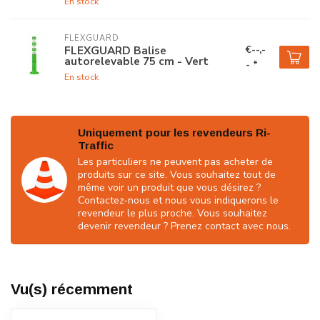
En stock
FLEXGUARD
€--,-
FLEXGUARD Balise
autorelevable 75 cm - Vert
- *
En stock
Uniquement pour les revendeurs Ri-
Traffic
Les particuliers ne peuvent pas acheter de
produits sur ce site. Vous souhaitez tout de
même voir un produit que vous désirez ?
Contactez-nous et nous vous indiquerons le
revendeur le plus proche. Vous souhaitez
devenir revendeur ? Prenez contact avec nous.
Vu(s) récemment