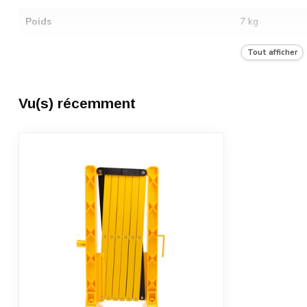
Poids
7 kg
Catégorie de transport
A
Tout afficher
Nombre dans l'unité d'emballage
1
Vu(s) récemment