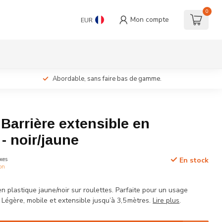
0
Mon compte
EUR
Abordable, sans faire bas de gamme.
c Barrière extensible en
 - noir/jaune
xes
En stock
ion
en plastique jaune/noir sur roulettes. Parfaite pour un usage
. Légère, mobile et extensible jusqu’à 3,5 mètres.
Lire plus
.