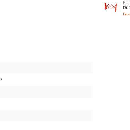
RI-
Ri-
En s
9