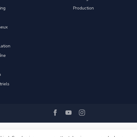
ing
Production
neux
lation
îne
n
triels