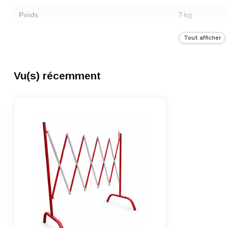
Poids
7 kg
Catégorie de transport
A
Tout afficher
Nombre dans l'unité d'emballage
2
Vu(s) récemment