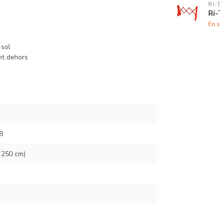
RI-
Ri-
En s
 sol
nt dehors
8
 250 cm)