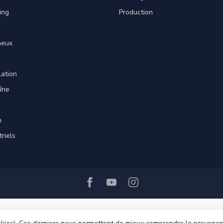
ing
Production
neux
lation
îne
n
triels