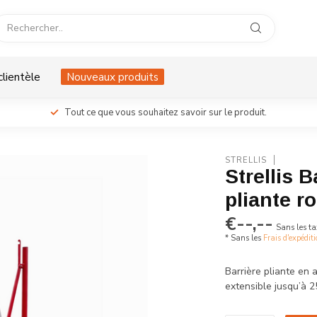
clientèle
Nouveaux produits
Tout ce que vous souhaitez savoir sur le produit.
STRELLIS
Strellis B
pliante r
€--,--
Sans les ta
* Sans les
Frais d'expédit
Barrière pliante en a
extensible jusqu’à 