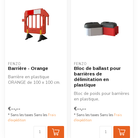
FENZO
FENZO
Barrière - Orange
Bloc de ballast pour
barrières de
Barrière en plastique
délimitation en
ORANGE de 100 x 100 cm.
plastique
Cette barrière est équipée
de pied...
Bloc de poids pour barrières
en plastique,
alourdissement simple pour
€--,--
€--,--
vos barriè...
* Sans les taxes Sans les
Frais
* Sans les taxes Sans les
Frais
d'expédition
d'expédition