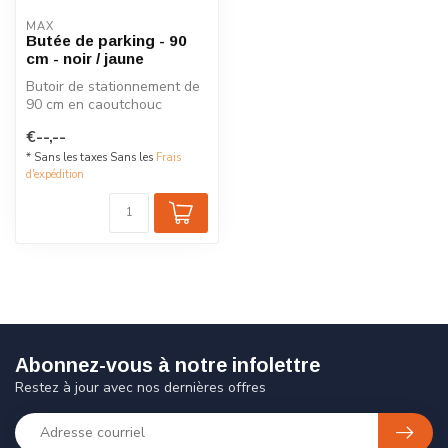
MAX
Butée de parking - 90
cm - noir / jaune
Butoir de stationnement de
90 cm en caoutchouc
vulcanisé avec bandes
€--,--
réfléchissa...
* Sans les taxes Sans les
Frais
d'expédition
Abonnez-vous à notre infolettre
Restez à jour avec nos dernières offres