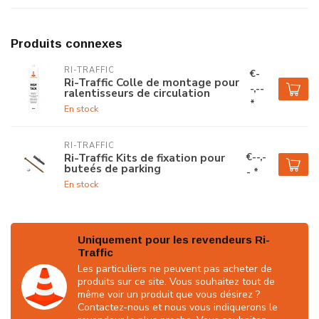
Produits connexes
RI-TRAFFIC
€-
Ri-Traffic Colle de montage pour
-,--
ralentisseurs de circulation
*
En stock
RI-TRAFFIC
€--,-
Ri-Traffic Kits de fixation pour
buteés de parking
- *
En stock
Uniquement pour les revendeurs Ri-
Traffic
Les particuliers ne peuvent pas acheter de
produits sur ce site. Vous souhaitez tout de
même voir un produit que vous désirez ?
Contactez-nous et nous vous indiquerons le