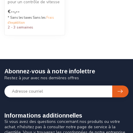
pour un contrôle de vitesse
efficace sans entraver la ...
€--,--
* Sans les taxes Sans les
Frais
d'expédition
2 - 3 semaines
Abonnez-vous à notre infolettre
Restez à jour avec nos dernières offres
Informations additionnelles
Si vous avez des questions concernant nos produits ou votre
achat, n'hésitez pas à consulter notre page de service à la
clientèle. Vous y trouverez les coordonnées de notre entreprise,