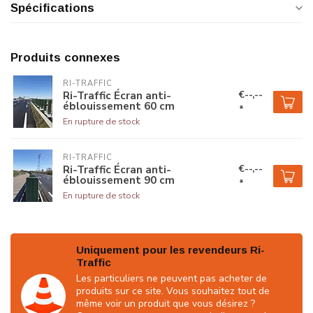
Spécifications
Produits connexes
RI-TRAFFIC
€--,--
Ri-Traffic Écran anti-
éblouissement 60 cm
*
En rupture de stock
RI-TRAFFIC
€--,--
Ri-Traffic Écran anti-
éblouissement 90 cm
*
En rupture de stock
Uniquement pour les revendeurs Ri-
Traffic
Les particuliers ne peuvent pas acheter de
produits sur ce site. Vous souhaitez tout de
même voir un produit que vous désirez ?