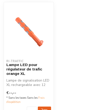
RI-TRAFFIC
Lampe LED pour
régulateur de trafic
orange XL
Lampe de signalisation LED
XL rechargeable avec 12
LED, fonction lampe de
€--,--
poche,...
* Sans les taxes Sans les
Frais
d'expédition