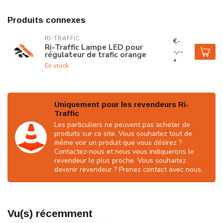
Produits connexes
RI-TRAFFIC
€-
Ri-Traffic Lampe LED pour
-,--
régulateur de trafic orange
*
En stock
Uniquement pour les revendeurs Ri-
Traffic
Les particuliers ne peuvent pas acheter de
produits sur ce site. Vous souhaitez tout de
même voir un produit que vous désirez ?
Contactez-nous et nous vous indiquerons le
revendeur le plus proche. Vous souhaitez
devenir revendeur ? Prenez contact avec nous.
Vu(s) récemment