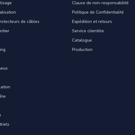
lisage
Clause de non-responsabilité
alisation
Politique de Confidentialité
rotecteurs de câbles
Expédition et retours
ntier
Service clientèle
Catalogue
ing
Production
neux
lation
îne
n
triels