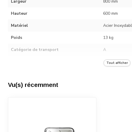
Largeur
800 mm
Hauteur
600 mm
Matériel
Acier Inoxydab
Poids
13 kg
Catégorie de transport
A
Nombre dans l'unité d'emballage
1
Tout afficher
Vu(s) récemment