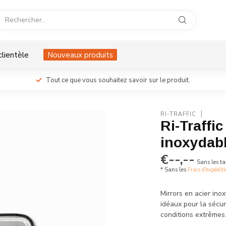
clientèle
Nouveaux produits
Tout ce que vous souhaitez savoir sur le produit.
RI-TRAFFIC
Ri-Traffic
inoxydabl
€--,--
Sans les ta
* Sans les
Frais d'expédit
Mirrors en acier ino
idéaux pour la sécuri
conditions extrêmes