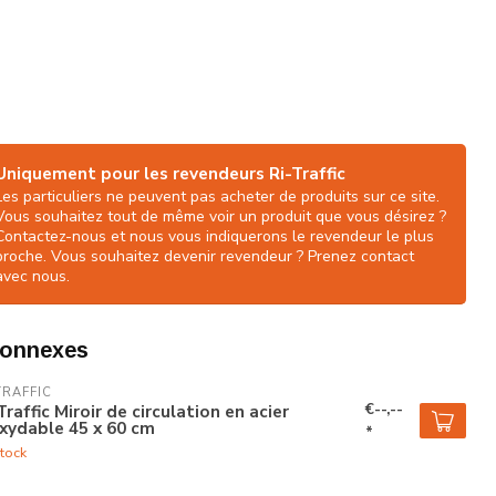
Uniquement pour les revendeurs Ri-Traffic
Les particuliers ne peuvent pas acheter de produits sur ce site.
Vous souhaitez tout de même voir un produit que vous désirez ?
Contactez-nous et nous vous indiquerons le revendeur le plus
proche. Vous souhaitez devenir revendeur ? Prenez contact
avec nous.
connexes
TRAFFIC
€--,--
Traffic Miroir de circulation en acier
xydable 45 x 60 cm
*
tock