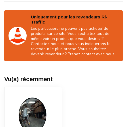
Uniquement pour les revendeurs Ri-
Traffic
Les particuliers ne peuvent pas acheter de
produits sur ce site. Vous souhaitez tout de
même voir un produit que vous désirez ?
Contactez-nous et nous vous indiquerons le
revendeur le plus proche. Vous souhaitez
devenir revendeur ? Prenez contact avec nous.
Vu(s) récemment