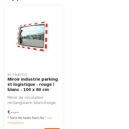
RI-TRAFFIC
Miroir industrie parking
et logistique - rouge /
blanc - 100 x 80 cm
Miroir de circulation
rectangulaire, blanc/rouge,
100 x 80 cm, en acrylique
€--,--
avec...
* Sans les taxes Sans les
Frais
d'expédition