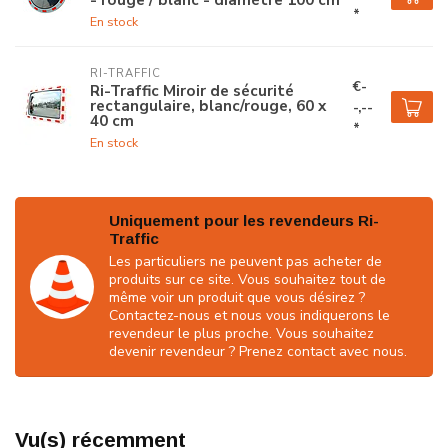
*
En stock
RI-TRAFFIC
€-
Ri-Traffic Miroir de sécurité
rectangulaire, blanc/rouge, 60 x
-,--
40 cm
*
En stock
Uniquement pour les revendeurs Ri-
Traffic
Les particuliers ne peuvent pas acheter de
produits sur ce site. Vous souhaitez tout de
même voir un produit que vous désirez ?
Contactez-nous et nous vous indiquerons le
revendeur le plus proche. Vous souhaitez
devenir revendeur ? Prenez contact avec nous.
Vu(s) récemment