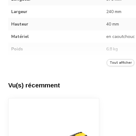
Largeur
240 mm
Hauteur
40 mm
Matériel
en caoutchouc
Poids
6,8 kg
Catégorie de transport
A
Tout afficher
Nombre dans l'unité d'emballage
3
Vu(s) récemment