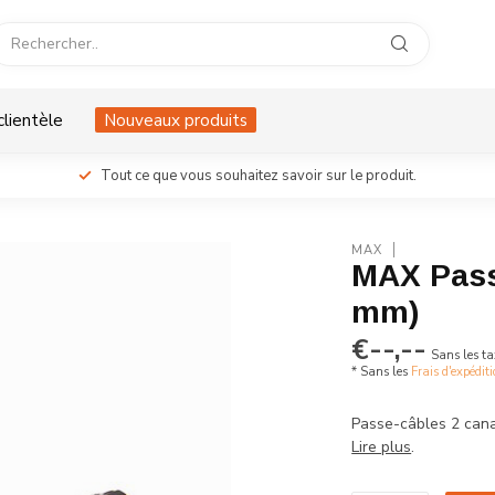
clientèle
Nouveaux produits
Tout ce que vous souhaitez savoir sur le produit.
MAX
MAX Pass
mm)
€--,--
Sans les ta
* Sans les
Frais d'expédit
Passe-câbles 2 cana
Lire plus
.