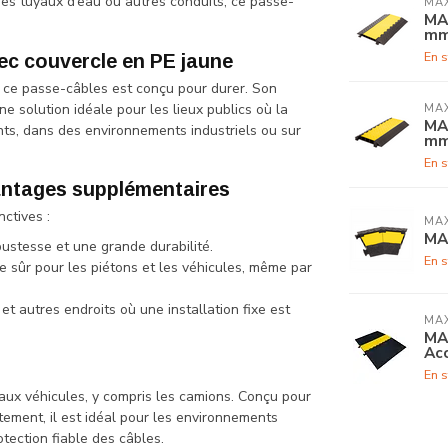
des tuyaux d’eau ou autres conduits, ce passe-
MA
MAX
mm
En s
ec couvercle en PE jaune
, ce passe-câbles est conçu pour durer. Son
ne solution idéale pour les lieux publics où la
MA
MAX
nts, dans des environnements industriels ou sur
mm
En s
antages supplémentaires
ctives :
MA
MAX
bustesse et une grande durabilité.
En s
e sûr pour les piétons et les véhicules, même par
t autres endroits où une installation fixe est
MA
MAX
Acc
En s
aux véhicules, y compris les camions. Conçu pour
tement, il est idéal pour les environnements
otection fiable des câbles.