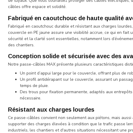
de tuyaux. Que vous souhaitiez protéger des câbles électriques, 
câbles offre espace et solidité.
Fabriqué en caoutchouc de haute qualité av
Fabriqué en caoutchouc durable et résistant aux charges lourdes
couvercle en PE jaune assure une visibilité accrue, ce qui en fait u
sécurité et la clarté sont essentielles, notamment lors d’événeme
des chantiers.
Conception solide et sécurisée avec des av
Notre passe-câbles MAX présente plusieurs caractéristiques distin
Un point d’appui large pour le couvercle, offrant plus de ro
Un profil antidérapant sur le couvercle, assurant un passag
temps de pluie.
Des trous pour fixation permanente, adaptés aux entrepôts e
nécessaire.
Résistant aux charges lourdes
Ce passe-câbles convient non seulement aux piétons, mais aussi 
supporter des charges élevées à condition que le trafic passe len
industriels, les chantiers et d'autres situations nécessitant une pr