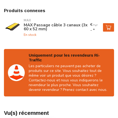
Produits connexes
MAX
€--,-
MAX Passage câble 3 canaux (3x
60 x 52 mm)
- *
En stock
Uniquement pour les revendeurs Ri-
Traffic
Les particuliers ne peuvent pas acheter de
produits sur ce site. Vous souhaitez tout de
même voir un produit que vous désirez ?
Contactez-nous et nous vous indiquerons le
revendeur le plus proche. Vous souhaitez
devenir revendeur ? Prenez contact avec nous.
Vu(s) récemment