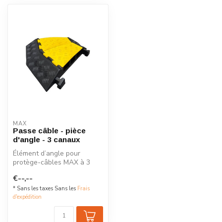
MAX
Passe câble - pièce
d'angle - 3 canaux
Élément d’angle pour
protège-câbles MAX à 3
canaux avec 3 canaux de 60
€--,--
x 52 mm e...
* Sans les taxes Sans les
Frais
d'expédition