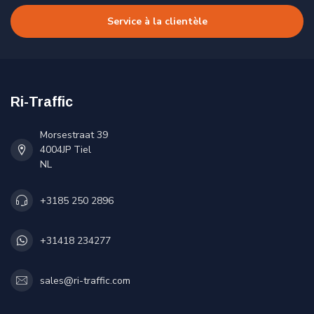
Service à la clientèle
Ri-Traffic
Morsestraat 39
4004JP Tiel
NL
+3185 250 2896
+31418 234277
sales@ri-traffic.com