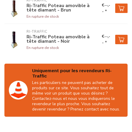
RI-TRAFFIC
€--,-
Ri-Traffic Poteau amovible à
tête diamant - Brun
- *
En rupture de stock
RI-TRAFFIC
€--,-
Ri-Traffic Poteau amovible à
tête diamant - Noir
- *
En rupture de stock
Uniquement pour les revendeurs Ri-
Traffic
Les particuliers ne peuvent pas acheter de
produits sur ce site. Vous souhaitez tout de
même voir un produit que vous désirez ?
Contactez-nous et nous vous indiquerons le
revendeur le plus proche. Vous souhaitez
devenir revendeur ? Prenez contact avec nous.