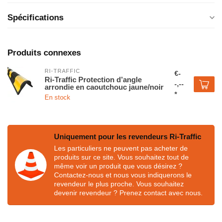
Spécifications
Produits connexes
RI-TRAFFIC
€-
Ri-Traffic Protection d’angle
-,--
arrondie en caoutchouc jaune/noir
*
En stock
Uniquement pour les revendeurs Ri-Traffic
Les particuliers ne peuvent pas acheter de
produits sur ce site. Vous souhaitez tout de
même voir un produit que vous désirez ?
Contactez-nous et nous vous indiquerons le
revendeur le plus proche. Vous souhaitez
devenir revendeur ? Prenez contact avec nous.