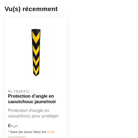
Vu(s) récemment
RI-TRAFFIC
Protection d’angle en
caoutchouc jaune/noir
Protection d’angle en
caoutchouc pour protéger
murs et poteaux contre les
€--,--
rayure...
* Sans les taxes Sans les
Frais
d'expédition