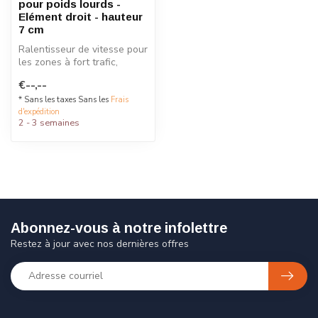
pour poids lourds -
Elément droit - hauteur
7 cm
Ralentisseur de vitesse pour
les zones à fort trafic,
fabriqué en caoutchouc
€--,--
rec...
* Sans les taxes Sans les
Frais
d'expédition
2 - 3 semaines
Abonnez-vous à notre infolettre
Restez à jour avec nos dernières offres