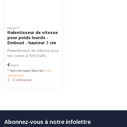
HEAVY
Ralentisseur de vitesse
pour poids lourds -
Embout - hauteur 7 cm
Ralentisseur de vitesse pour
les zones à fort trafic,
fabriqué en caoutchouc
€--,--
rec...
* Sans les taxes Sans les
Frais
d'expédition
2 - 3 semaines
Abonnez-vous à notre infolettre