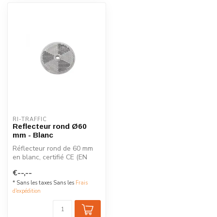
RI-TRAFFIC
Reflecteur rond Ø60
mm - Blanc
Réflecteur rond de 60 mm
en blanc, certifié CE (EN
12899-3) pour une sécurité
€--,--
ro...
* Sans les taxes Sans les
Frais
d'expédition