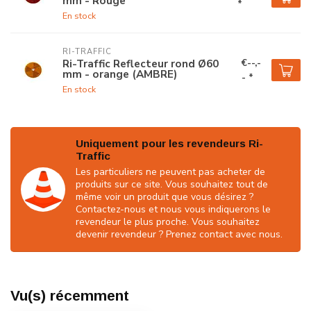
mm - Rouge
*
En stock
RI-TRAFFIC
€--,-
Ri-Traffic Reflecteur rond Ø60
mm - orange (AMBRE)
- *
En stock
Uniquement pour les revendeurs Ri-
Traffic
Les particuliers ne peuvent pas acheter de
produits sur ce site. Vous souhaitez tout de
même voir un produit que vous désirez ?
Contactez-nous et nous vous indiquerons le
revendeur le plus proche. Vous souhaitez
devenir revendeur ? Prenez contact avec nous.
Vu(s) récemment