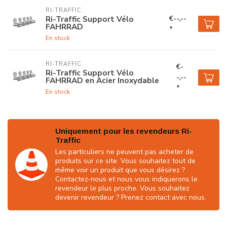
RI-TRAFFIC
€--,--
Ri-Traffic Support Vélo
FAHRRAD
*
En stock
RI-TRAFFIC
€-
Ri-Traffic Support Vélo
-,--
FAHRRAD en Acier Inoxydable
*
En stock
Uniquement pour les revendeurs Ri-
Traffic
Les particuliers ne peuvent pas acheter de
produits sur ce site. Vous souhaitez tout de
même voir un produit que vous désirez ?
Contactez-nous et nous vous indiquerons le
revendeur le plus proche. Vous souhaitez
devenir revendeur ? Prenez contact avec nous.