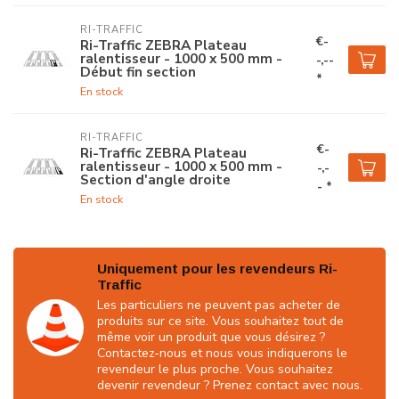
RI-TRAFFIC
€-
Ri-Traffic ZEBRA Plateau
ralentisseur - 1000 x 500 mm -
-,--
Début fin section
*
En stock
RI-TRAFFIC
€-
Ri-Traffic ZEBRA Plateau
ralentisseur - 1000 x 500 mm -
-,-
Section d'angle droite
- *
En stock
Uniquement pour les revendeurs Ri-
Traffic
Les particuliers ne peuvent pas acheter de
produits sur ce site. Vous souhaitez tout de
même voir un produit que vous désirez ?
Contactez-nous et nous vous indiquerons le
revendeur le plus proche. Vous souhaitez
devenir revendeur ? Prenez contact avec nous.