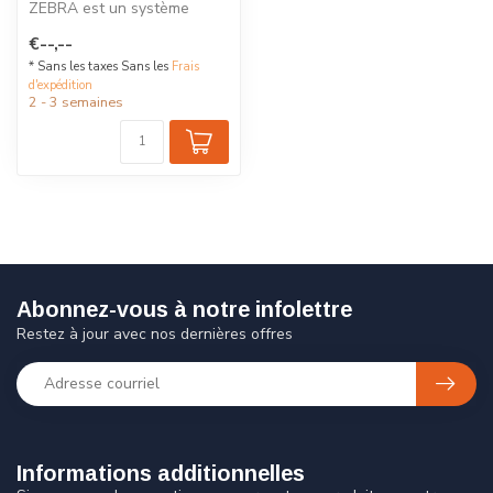
ZEBRA est un système
modulaire en caoutchouc
€--,--
vulcanisé a...
* Sans les taxes Sans les
Frais
d'expédition
2 - 3 semaines
Abonnez-vous à notre infolettre
Restez à jour avec nos dernières offres
Informations additionnelles