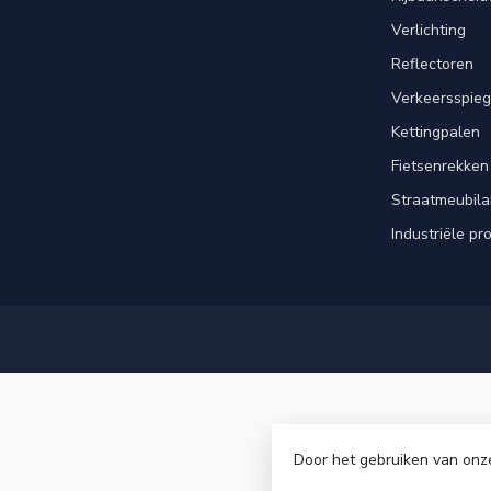
Verlichting
Reflectoren
Verkeersspieg
Kettingpalen
Fietsenrekken
Straatmeubila
Industriële pr
Door het gebruiken van onz