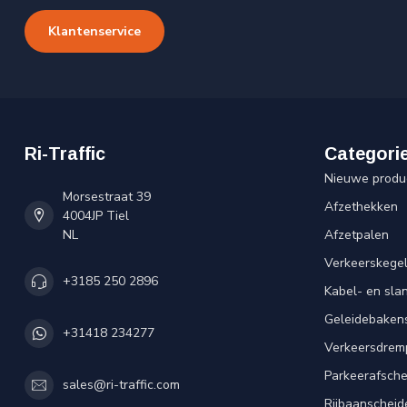
Klantenservice
Ri-Traffic
Categori
Nieuwe produ
Morsestraat 39
Afzethekken
4004JP Tiel
NL
Afzetpalen
Verkeerskege
+3185 250 2896
Kabel- en sl
Geleidebaken
+31418 234277
Verkeersdrem
Parkeerafsche
sales@ri-traffic.com
Rijbaanscheid