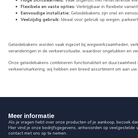
Hoge zichtbaarheid:
Vaak uitgerust met reflecterende elem
Flexibele en vaste opties:
Verkrijgbaar in flexibele varia
Eenvoudige installatie:
Geleidebakens zijn snel en eenvoud
Veelzijdig gebruik:
Ideaal voor gebruik op wegen, parkeert
Geleidebakens worden vaak ingezet bij wegwerkzaamheden, verkeers
veranderingen in de verkeerssituatie, waardoor ongelukken en v
Onze geleidebakens combineren functionaliteit en duurzaamheid o
verkeersmarkering, wij hebben een breed assortiment om aan uw 
Meer informatie
Als je vragen hebt over onze producten of je aankoop, bezoek da
Hier vind je onze bedrijfsgegevens, antwoorden op veelgestelde 
contact met ons op te nemen.