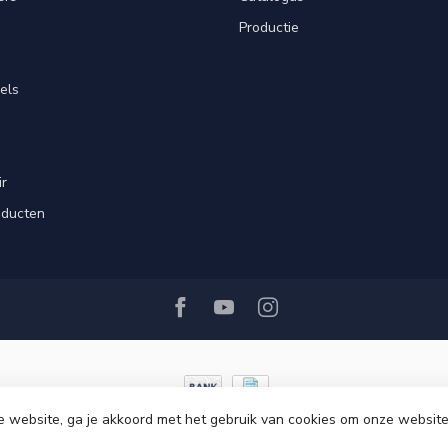
Productie
els
ir
oducten
e website, ga je akkoord met het gebruik van cookies om onze website
© Copyright 2026 Ri-Traffic