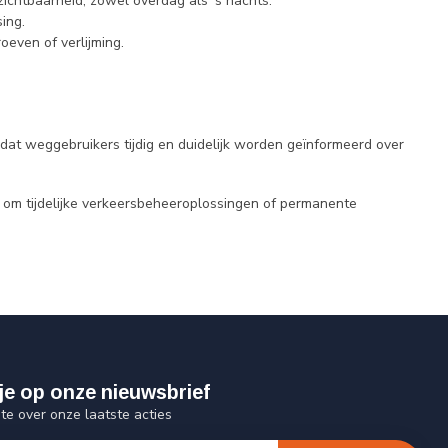
zichtbaarheid, zowel overdag als ’s nachts.
ing.
oeven of verlijming.
dat weggebruikers tijdig en duidelijk worden geïnformeerd over
 om tijdelijke verkeersbeheeroplossingen of permanente
je op onze nieuwsbrief
gte over onze laatste acties