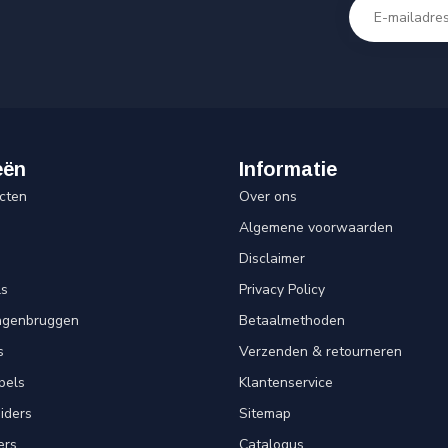
eën
Informatie
cten
Over ons
Algemene voorwaarden
Disclaimer
ls
Privacy Policy
angenbruggen
Betaalmethoden
s
Verzenden & retourneren
pels
Klantenservice
iders
Sitemap
ers
Catalogus