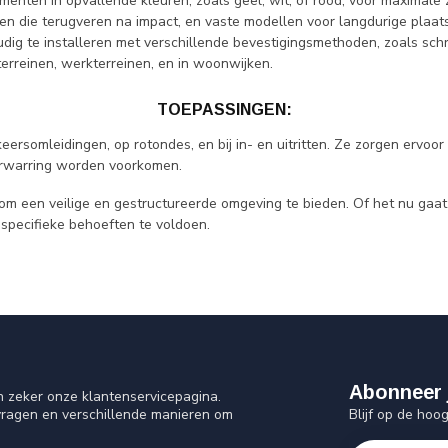
enten in opvallende kleuren, zoals geel, wit, of rood, voor maximale 
nten die terugveren na impact, en vaste modellen voor langdurige plaats
ig te installeren met verschillende bevestigingsmethoden, zoals schr
erreinen, werkterreinen, en in woonwijken.
TOEPASSINGEN:
omleidingen, op rotondes, en bij in- en uitritten. Ze zorgen ervoor 
erwarring worden voorkomen.
m een veilige en gestructureerde omgeving te bieden. Of het nu gaat
specifieke behoeften te voldoen.
Abonneer 
n zeker onze klantenservicepagina.
Blijf op de hoo
vragen en verschillende manieren om