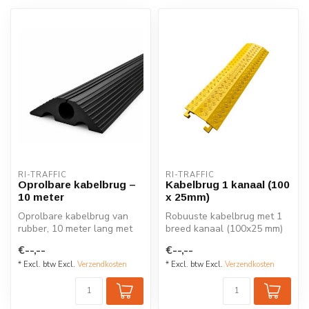
RI-TRAFFIC
RI-TRAFFIC
Oprolbare kabelbrug –
Kabelbrug 1 kanaal (100
10 meter
x 25mm)
Oprolbare kabelbrug van
Robuuste kabelbrug met 1
rubber, 10 meter lang met
breed kanaal (100x25 mm)
één kanaal van 20 mm.
van hoogwaardig LDPE.
€--,--
€--,--
Ideaal v...
Ideaal v...
* Excl. btw Excl.
Verzendkosten
* Excl. btw Excl.
Verzendkosten