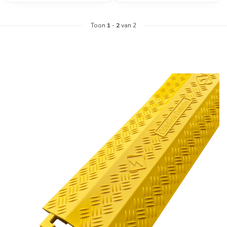
Toon
1
-
2
van 2