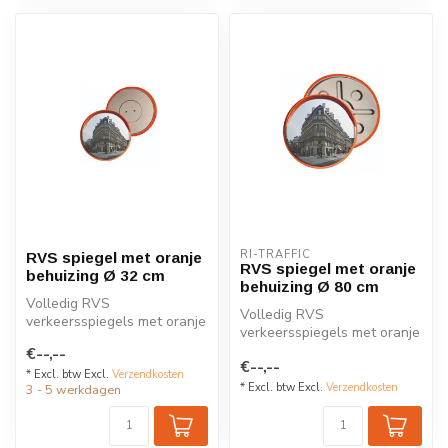
RI-TRAFFIC
RVS spiegel met oranje
RVS spiegel met oranje
behuizing Ø 32 cm
behuizing Ø 80 cm
Volledig RVS
Volledig RVS
verkeersspiegels met oranje
verkeersspiegels met oranje
behuizing: onbreekbaar, UV-
behuizing: onbreekbaar, UV-
€--,--
bestendig en...
€--,--
bestendig en...
* Excl. btw Excl.
Verzendkosten
* Excl. btw Excl.
Verzendkosten
3 - 5 werkdagen