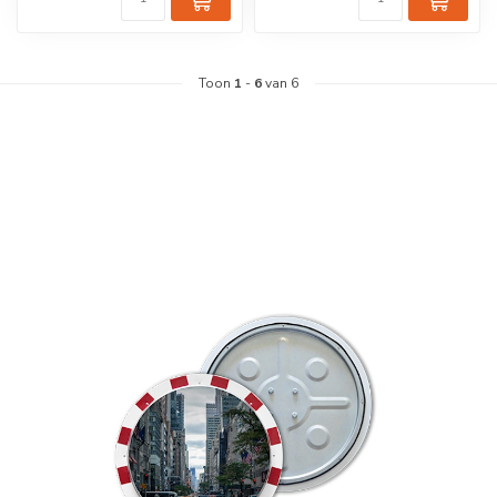
Toon
1
-
6
van 6