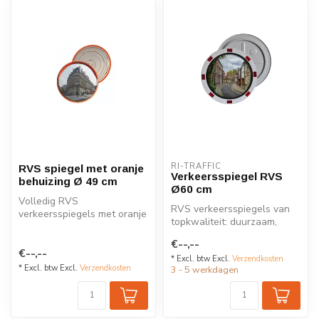
RI-TRAFFIC
RVS spiegel met oranje
Verkeersspiegel RVS
behuizing Ø 49 cm
Ø60 cm
Volledig RVS
RVS verkeersspiegels van
verkeersspiegels met oranje
topkwaliteit: duurzaam,
behuizing: onbreekbaar, UV-
onverwoestbaar en geschikt
bestendig en...
€--,--
voor...
€--,--
* Excl. btw Excl.
Verzendkosten
* Excl. btw Excl.
Verzendkosten
3 - 5 werkdagen