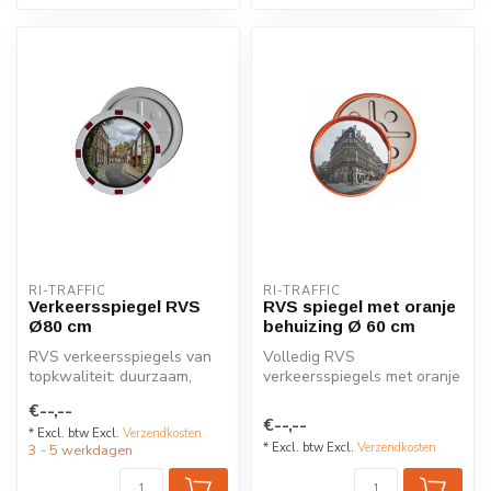
RI-TRAFFIC
RI-TRAFFIC
Verkeersspiegel RVS
RVS spiegel met oranje
Ø80 cm
behuizing Ø 60 cm
RVS verkeersspiegels van
Volledig RVS
topkwaliteit: duurzaam,
verkeersspiegels met oranje
onverwoestbaar en geschikt
behuizing: onbreekbaar, UV-
€--,--
voor...
bestendig en...
€--,--
* Excl. btw Excl.
Verzendkosten
* Excl. btw Excl.
Verzendkosten
3 - 5 werkdagen