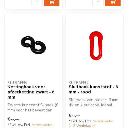
RI-TRAFFIC
RI-TRAFFIC
Kettinghaak voor
Sluithaak kunststof - 6
afzetketting zwart - 6
mm - rood
mm
Sluithaak van plastic, 6 mm
Zwarte kunststof S-haak (6
dik en kleur rood. Ideaal
mm) voor het bevestigen
voor het koppelen van
€--,--
van afzetkettingen aan
afze...
€--,--
kettin...
* Excl. btw Excl.
Verzendkosten
* Excl. btw Excl.
Verzendkosten
1 -2 Werkdagen