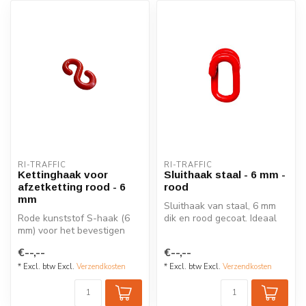
RI-TRAFFIC
RI-TRAFFIC
Kettinghaak voor
Sluithaak staal - 6 mm -
afzetketting rood - 6
rood
mm
Sluithaak van staal, 6 mm
Rode kunststof S-haak (6
dik en rood gecoat. Ideaal
mm) voor het bevestigen
voor het koppelen van
van afzetkettingen aan
afzet...
€--,--
€--,--
kettingp...
* Excl. btw Excl.
Verzendkosten
* Excl. btw Excl.
Verzendkosten