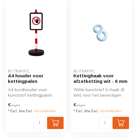
RI-TRAFFIC
RI-TRAFFIC
A4 houder voor
Kettinghaak voor
kettingpalen
afzetketting wit - 6 mm
A4 bordhouder voor
Witte kunststof S-haak (6
kunststof kettingpalen.
mm) voor het bevestigen
Geschikt voor horizontale
van afzetkettingen aan
€--,--
€--,--
en vertical...
ketting...
* Excl. btw Excl.
Verzendkosten
* Excl. btw Excl.
Verzendkosten