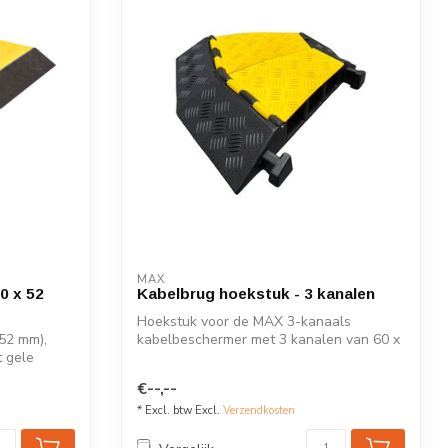
MAX
0 x 52
Kabelbrug hoekstuk - 3 kanalen
Hoekstuk voor de MAX 3-kanaals
 52 mm),
kabelbeschermer met 3 kanalen van 60 x
 gele
52 mm en g...
€--,--
* Excl. btw Excl.
Verzendkosten