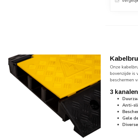
Vergelij
Kabelbru
Onze kabelbru
bovenzijde is 
beschermen va
3 kanale
Duurza
Anti-sl
Besche
Gele d
Divers