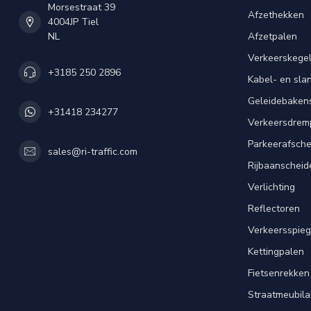
Morsestraat 39
Afzethekken
4004JP Tiel
NL
Afzetpalen
Verkeerskege
+3185 250 2896
Kabel- en sl
Geleidebaken
+31418 234277
Verkeersdrem
Parkeerafsche
sales@ri-traffic.com
Rijbaanscheid
Verlichting
Reflectoren
Verkeersspieg
Kettingpalen
Fietsenrekken
Straatmeubila