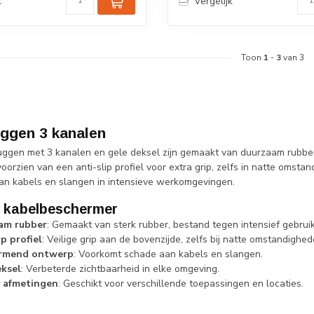
k
Vergelijk
Toon
1
-
3
van 3
ggen 3 kanalen
ggen met 3 kanalen en gele deksel zijn gemaakt van duurzaam rubbe
voorzien van een anti-slip profiel voor extra grip, zelfs in natte omst
n kabels en slangen in intensieve werkomgevingen.
n kabelbeschermer
am rubber
: Gemaakt van sterk rubber, bestand tegen intensief gebruik
ip profiel
: Veilige grip aan de bovenzijde, zelfs bij natte omstandighed
rmend ontwerp
: Voorkomt schade aan kabels en slangen.
eksel
: Verbeterde zichtbaarheid in elke omgeving.
e afmetingen
: Geschikt voor verschillende toepassingen en locaties.