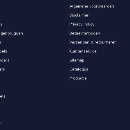
Algemene voorwaarden
Disclaimer
ls
Privacy Policy
angenbruggen
Betaalmethoden
s
Verzenden & retourneren
pels
Klantenservice
iders
Sitemap
ers
Catalogus
Productie
els
ir