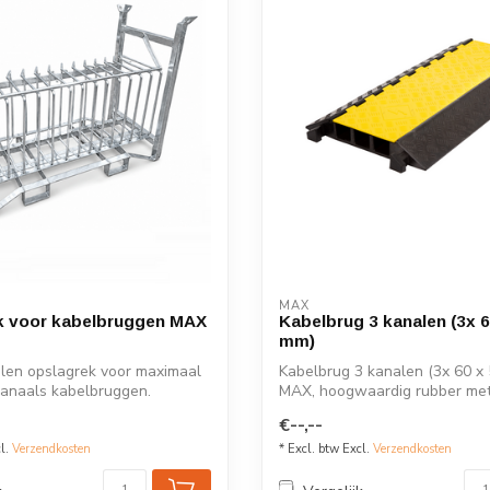
MAX
k voor kabelbruggen MAX
Kabelbrug 3 kanalen (3x 6
mm)
alen opslagrek voor maximaal
Kabelbrug 3 kanalen (3x 60 x
anaals kabelbruggen.
MAX, hoogwaardig rubber met
deksel.
€--,--
cl.
Verzendkosten
* Excl. btw Excl.
Verzendkosten