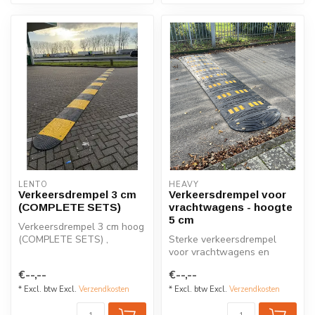
LENTO
HEAVY
Verkeersdrempel 3 cm
Verkeersdrempel voor
(COMPLETE SETS)
vrachtwagens - hoogte
5 cm
Verkeersdrempel 3 cm hoog
(COMPLETE SETS) ,
Sterke verkeersdrempel
compleet geleverd inclusief
voor vrachtwagens en
eindstuk...
andere industriële
€--,--
€--,--
voertuigen. Gemaa...
* Excl. btw Excl.
Verzendkosten
* Excl. btw Excl.
Verzendkosten