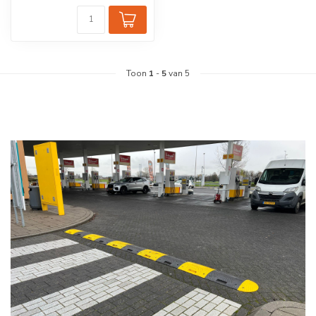
Toon
1
-
5
van 5