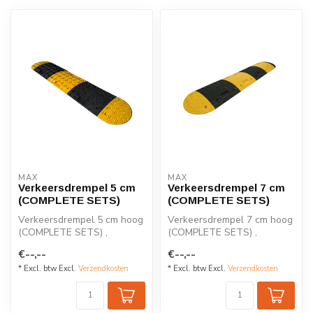
MAX
MAX
Verkeersdrempel 5 cm
Verkeersdrempel 7 cm
(COMPLETE SETS)
(COMPLETE SETS)
Verkeersdrempel 5 cm hoog
Verkeersdrempel 7 cm hoog
(COMPLETE SETS) ,
(COMPLETE SETS) ,
compleet geleverd inclusief
compleet geleverd inclusief
€--,--
€--,--
eindstuk...
eindstuk...
* Excl. btw Excl.
Verzendkosten
* Excl. btw Excl.
Verzendkosten