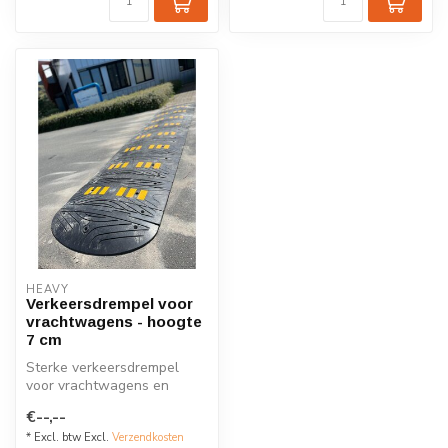
HEAVY
Verkeersdrempel voor
vrachtwagens - hoogte
7 cm
Sterke verkeersdrempel
voor vrachtwagens en
andere industriële
€--,--
voertuigen. Gemaa...
* Excl. btw Excl.
Verzendkosten