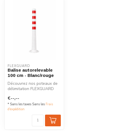
FLEXGUARD
Balise autorelevable
100 cm - Blanc/rouge
Découvrez nos poteaux de
délimitation FLEXGUARD
flexibles, disponibles en
€--,--
plusie...
* Sans les taxes Sans les
Frais
d'expédition