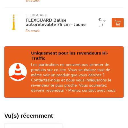
En stock
FLEXGUARD
€--,-
FLEXGUARD Balise
autorelevable 75 cm - Jaune
- *
En stock
Uniquement pour les revendeurs Ri-
Traffic
Les particuliers ne peuvent pas acheter de
produits sur ce site. Vous souhaitez tout de
même voir un produit que vous désirez ?
Contactez-nous et nous vous indiquerons le
revendeur le plus proche. Vous souhaitez
devenir revendeur ? Prenez contact avec nous.
Vu(s) récemment