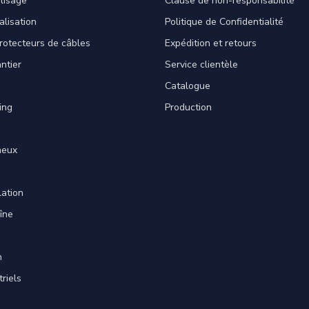
lisage
Clause de non-responsabilité
alisation
Politique de Confidentialité
rotecteurs de câbles
Expédition et retours
ntier
Service clientèle
Catalogue
ing
Production
neux
lation
îne
n
triels