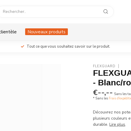
clientèle
Nouveaux produits
Tout ce que vous souhaitez savoir sur le produit.
FLEXGUARD
FLEXGUAR
- Blanc/r
€--,--
Sans les ta
* Sans les
Frais d'expédit
Découvrez nos potea
plusieurs couleurs 
durable.
Lire plus
.