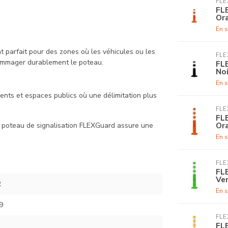
FL
FL
Or
En s
t parfait pour des zones où les véhicules ou les
FL
dommager durablement le poteau.
FL
Noi
En s
ments et espaces publics où une délimitation plus
FL
FL
Or
le poteau de signalisation FLEXGuard assure une
En s
FL
FL
Ve
R
En s
9
FL
FL