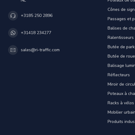
NL
Poteaux de ba
Cônes de sign
+3185 250 2896
Passages et p
Balises de cha
+31418 234277
Ralentisseurs
Butée de park
sales@ri-traffic.com
Butée de roue
Balisage lumi
Réflecteurs
Miroir de circu
Poteaux à cha
Racks à vélos
Mobilier urbai
Produits indus