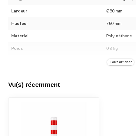
Largeur
Ø80 mm
Hauteur
750 mm
Matériel
Polyuréthane
Poids
0,9 kg
Type de film
Classe 2
Tout afficher
Catégorie de transport
A
Vu(s) récemment
Nombre dans l'unité d'emballage
10