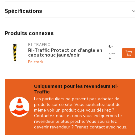
Spécifications
Produits connexes
RI-TRAFFIC
€-
Ri-Traffic Protection d’angle en
-,--
caoutchouc jaune/noir
*
En stock
Uniquement pour les revendeurs Ri-
Traffic
Les particuliers ne peuvent pas acheter de
produits sur ce site. Vous souhaitez tout de
même voir un produit que vous désirez ?
Contactez-nous et nous vous indiquerons le
revendeur le plus proche. Vous souhaitez
devenir revendeur ? Prenez contact avec nous.