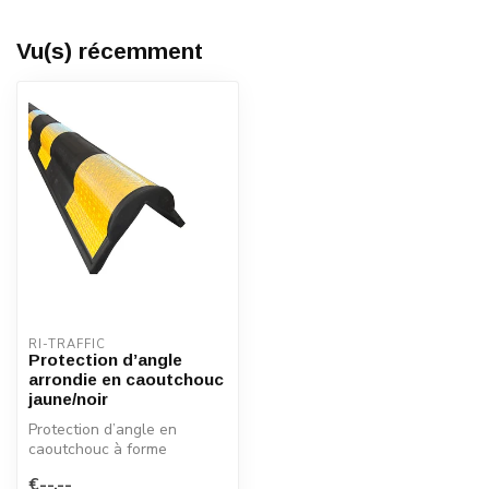
Vu(s) récemment
RI-TRAFFIC
Protection d’angle
arrondie en caoutchouc
jaune/noir
Protection d’angle en
caoutchouc à forme
arrondie pour une
€--,--
protection renforcée ...