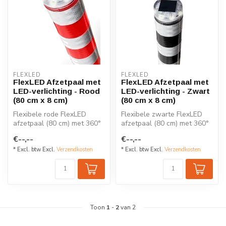
FLEXLED
FLEXLED
FlexLED Afzetpaal met
FlexLED Afzetpaal met
LED-verlichting - Rood
LED-verlichting - Zwart
(80 cm x 8 cm)
(80 cm x 8 cm)
Flexibele rode FlexLED
Flexibele zwarte FlexLED
afzetpaal (80 cm) met 360°
afzetpaal (80 cm) met 360°
LED-verlichting en
LED-verlichting en
€--,--
€--,--
reflecteren...
reflecter...
* Excl. btw Excl.
Verzendkosten
* Excl. btw Excl.
Verzendkosten
Toon
1
-
2
van 2