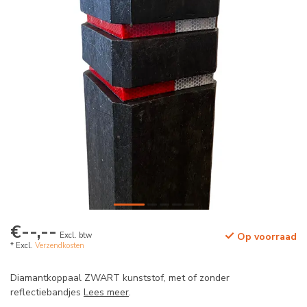
€--,--
Excl. btw
Op voorraad
* Excl.
Verzendkosten
Diamantkoppaal ZWART kunststof, met of zonder
reflectiebandjes
Lees meer
.