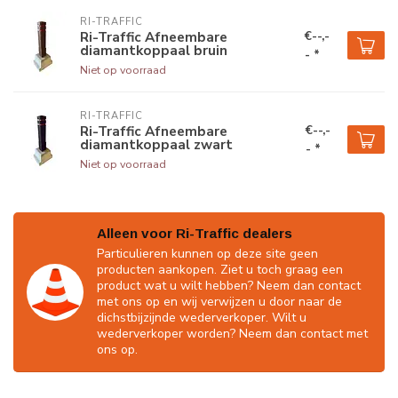
RI-TRAFFIC
€--,-
Ri-Traffic Afneembare
diamantkoppaal bruin
- *
Niet op voorraad
RI-TRAFFIC
€--,-
Ri-Traffic Afneembare
diamantkoppaal zwart
- *
Niet op voorraad
Alleen voor Ri-Traffic dealers
Particulieren kunnen op deze site geen
producten aankopen. Ziet u toch graag een
product wat u wilt hebben? Neem dan contact
met ons op en wij verwijzen u door naar de
dichstbijzijnde wederverkoper. Wilt u
wederverkoper worden? Neem dan contact met
ons op.