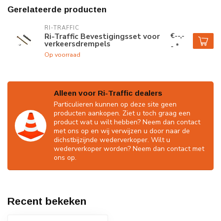
Gerelateerde producten
RI-TRAFFIC
€--,-
Ri-Traffic Bevestigingsset voor
verkeersdrempels
- *
Op voorraad
Alleen voor Ri-Traffic dealers
Particulieren kunnen op deze site geen
producten aankopen. Ziet u toch graag een
product wat u wilt hebben? Neem dan contact
met ons op en wij verwijzen u door naar de
dichstbijzijnde wederverkoper. Wilt u
wederverkoper worden? Neem dan contact met
ons op.
Recent bekeken