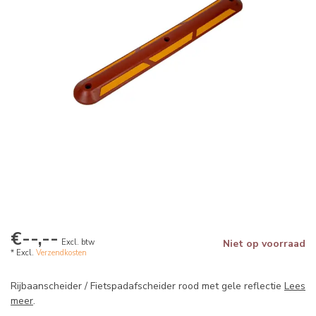
€--,--
Excl. btw
Niet op voorraad
* Excl.
Verzendkosten
Rijbaanscheider / Fietspadafscheider rood met gele reflectie
Lees
meer
.