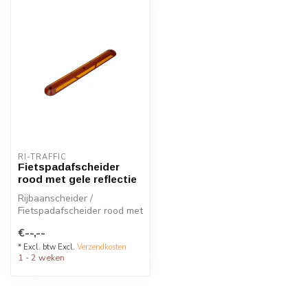
RI-TRAFFIC
Fietspadafscheider
rood met gele reflectie
Rijbaanscheider /
Fietspadafscheider rood met
gele reflectie
€--,--
* Excl. btw Excl.
Verzendkosten
1 - 2 weken