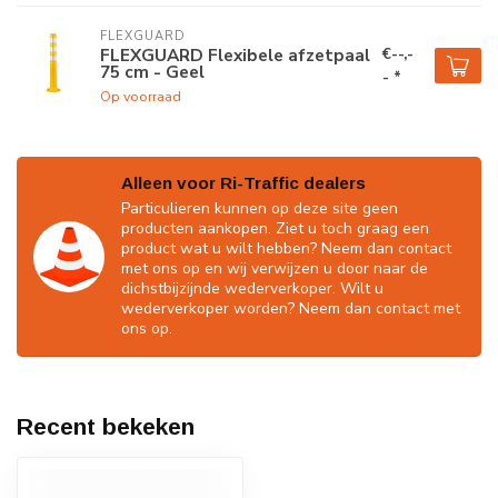
FLEXGUARD
€--,-
FLEXGUARD Flexibele afzetpaal
75 cm - Geel
- *
Op voorraad
Alleen voor Ri-Traffic dealers
Particulieren kunnen op deze site geen
producten aankopen. Ziet u toch graag een
product wat u wilt hebben? Neem dan contact
met ons op en wij verwijzen u door naar de
dichstbijzijnde wederverkoper. Wilt u
wederverkoper worden? Neem dan contact met
ons op.
Recent bekeken