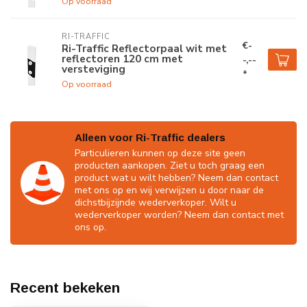
Op voorraad
RI-TRAFFIC
€-
Ri-Traffic Reflectorpaal wit met
reflectoren 120 cm met
-,--
versteviging
*
Op voorraad
Alleen voor Ri-Traffic dealers
Particulieren kunnen op deze site geen
producten aankopen. Ziet u toch graag een
product wat u wilt hebben? Neem dan contact
met ons op en wij verwijzen u door naar de
dichstbijzijnde wederverkoper. Wilt u
wederverkoper worden? Neem dan contact met
ons op.
Recent bekeken