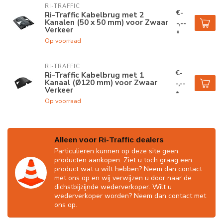
RI-TRAFFIC
€-
Ri-Traffic Kabelbrug met 2
Kanalen (50 x 50 mm) voor Zwaar
-,--
Verkeer
*
Op voorraad
RI-TRAFFIC
€-
Ri-Traffic Kabelbrug met 1
Kanaal (Ø120 mm) voor Zwaar
-,--
Verkeer
*
Op voorraad
Alleen voor Ri-Traffic dealers
Particulieren kunnen op deze site geen
producten aankopen. Ziet u toch graag een
product wat u wilt hebben? Neem dan contact
met ons op en wij verwijzen u door naar de
dichstbijzijnde wederverkoper. Wilt u
wederverkoper worden? Neem dan contact met
ons op.